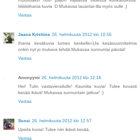
muuttuakin noin paljon vajaassa viidessä kuukaudessa.
Iiiiiiiiiiiihania kuvia :D Mukavaa lauantai-illa myös sulle ;)
Vastaa
Jaana Kristiina
26. helmikuuta 2012 klo 10.56
Ihania kesäkuvia lumen keskelle=)Ja kesäsuunnitelmia
onkin nyt jo mukava tehdä.Mukavaa sunnuntai päivää!
Vastaa
Anonyymi
26. helmikuuta 2012 klo 12.16
Hei! Tulin vastavierailulle! Kauniita kuvia! Tulee kovasti
kesää ikävä! Mukavaa sunnuntain jatkoa! :)
Vastaa
Sussi
26. helmikuuta 2012 klo 12.57
Upeita kuvia! Tulee niin ikävä kesää...
Vastaa