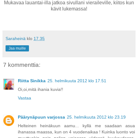
Mukavaa lauantai-illa jatkoa sivullani vieraileville, kiitos kun
kävit lukemassa!
Saraheinä
klo
17.35
Jaa muille
7 kommenttia:
Riitta Sinikka
25. helmikuuta 2012 klo 17.51
Oi,oi,mitä ihania kuvia!!
Vastaa
Päärynäpuun varjossa
25. helmikuuta 2012 klo 23.19
Helteinen heinäkuun aamu... kyllä me saadaan asua
ihanassa maassa, kun on 4 vuodenaikaa ! Kuinka luonto voi