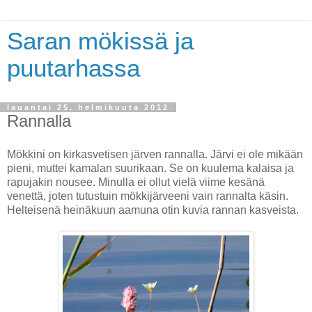
Saran mökissä ja
puutarhassa
lauantai 25. helmikuuta 2012
Rannalla
Mökkini on kirkasvetisen järven rannalla. Järvi ei ole mikään
pieni, muttei kamalan suurikaan. Se on kuulema kalaisa ja
rapujakin nousee. Minulla ei ollut vielä viime kesänä
venettä, joten tutustuin mökkijärveeni vain rannalta käsin.
Helteisenä heinäkuun aamuna otin kuvia rannan kasveista.